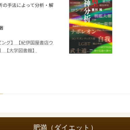
析の手法によって分析・解
著
ッピング】
【紀伊国屋書店ウ
】
【大学図書館】
肥満（ダイエット）