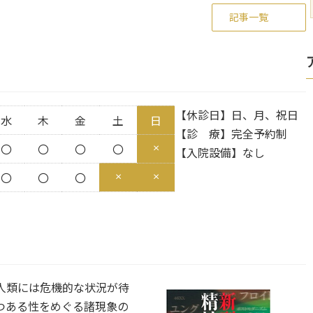
記事一覧
【休診日】日、月、祝日
水
木
金
土
日
【診 療】完全予約制
×
〇
〇
〇
〇
【入院設備】なし
×
×
〇
〇
〇
人類には危機的な状況が待
つある性をめぐる諸現象の