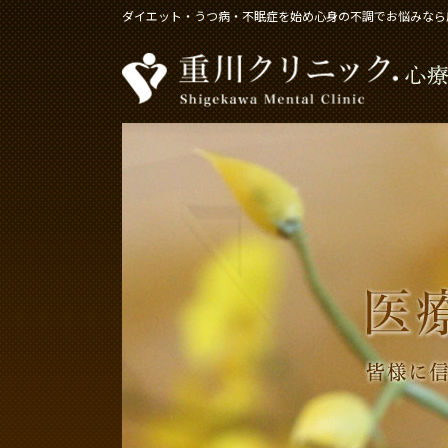
コ
ナ
ダイエット・うつ病・不眠症を始め心身の不調でお悩みなら
ン
ビ
テ
ゲ
ン
ー
ツ
シ
へ
ョ
ス
ン
キ
に
ッ
移
プ
動