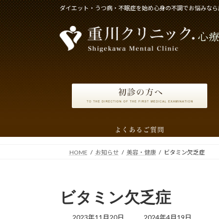
コ
ナ
ダイエット・うつ病・不眠症を始め心身の不調でお悩みなら
ン
ビ
テ
ゲ
ン
ー
ツ
シ
へ
ョ
ス
ン
キ
に
ッ
移
プ
動
HOME
お知らせ
美容・健康
ビタミン欠乏症
ビタミン欠乏症
最
2023年11月20日
2024年4月19日