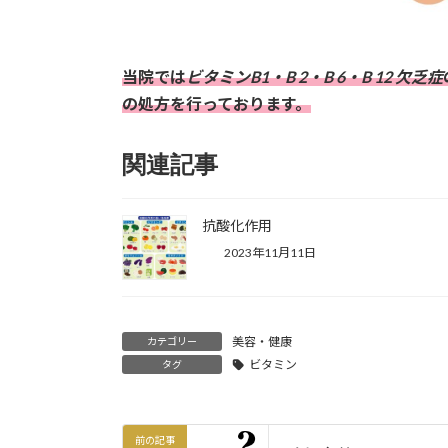
当院では
ビタミンB1・B 2・B 6・B 12 欠乏症
の処方を行っております。
関連記事
抗酸化作用
2023年11月11日
美容・健康
カテゴリー
ビタミン
タグ
前の記事