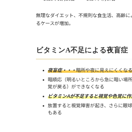
終
更
無理なダイエット、不規則な食生活、高齢に
新
日
るケースが増加。
時
:
ビタミンA不足による夜盲症
夜盲症・・・
暗所や夜に見えにくくな
暗順応（明るいところから急に暗い場
覚が戻る）ができなくなる
ビタミンAが不足すると視覚や色覚に作
放置すると視覚障害が起き、さらに眼
もある