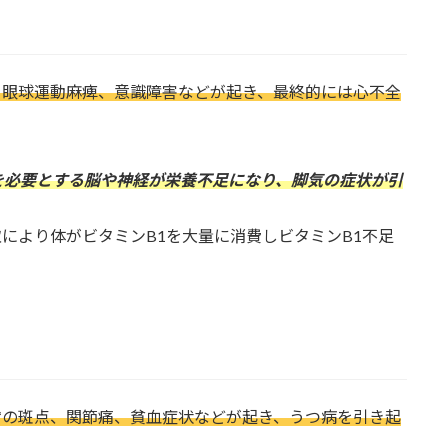
、眼球運動麻痺、意識障害などが起き、最終的には心不全
を必要とする脳や神経が栄養不足になり、脚気の症状が引
により体がビタミンB1を大量に消費しビタミンB1不足
膚の斑点、関節痛、貧血症状などが起き、うつ病を引き起