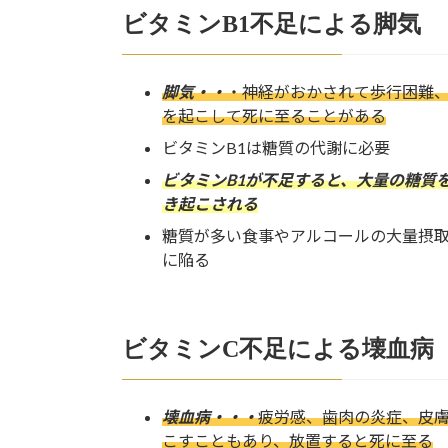
ビタミンB1不足による脚気
脚気・・
・神経がおかされて歩行困難
を起こして死に至ることがある
ビタミンB1は糖質の代謝に必要
ビタミンB1が不足すると、大量の糖質
き起こされる
糖質が多い食事やアルコールの大量摂取
に陥る
ビタミンC不足による壊血病
壊血病・・・
疲労感、歯肉の炎症、皮
こすこともあり、放置すると死に至る