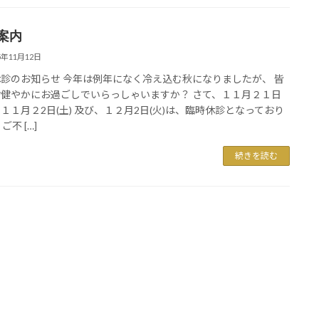
案内
5年11月12日
診のお知らせ 今年は例年になく冷え込む秋になりましたが、 皆
お健やかにお過ごしでいらっしゃいますか？ さて、１１月２１日
 ～ １１月２2日(土) 及び、１２月2日(火)は、臨時休診となっており
ご不 […]
続きを読む