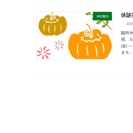
休診
休診案内
202
臨時休
様、
(金)
ます。 