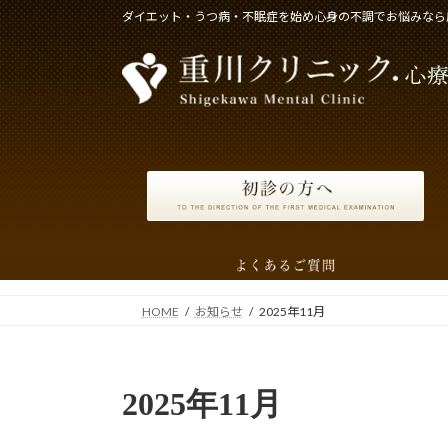
コ
ナ
ダイエット・うつ病・不眠症を始め心身の不調でお悩みなら
ン
ビ
テ
ゲ
ン
ー
ツ
シ
へ
ョ
ス
ン
キ
に
ッ
移
プ
動
HOME
お知らせ
2025年11月
2025年11月