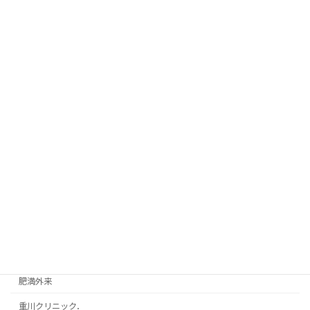
2025年8月2日
カテゴリー
サプリメント
スピリチュアル
休診案内
心療内科
新着情報
独り言
美容・健康
肥満外来
重川クリニック．